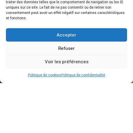
traiter des données telles que le comportement de navigation ou les ID
uniques sur ce site. Le fait de ne pas consentir ou de retirer son
consentement peut avoir un effet négatif sur certaines caractéristiques
et fonctions.
Accepter
Refuser
Horaires Mairie
Voir les préférences
Politique de cookies
Politique de confidentialité
Lundi: 9h00 - 12h00
Mardi / Mercredi:
9h00 - 12h00
14h00 - 17h00
Jeudi: 14h00 - 17h00
Vendredi: sur RDV
Samedi-Dimanche: Fermé