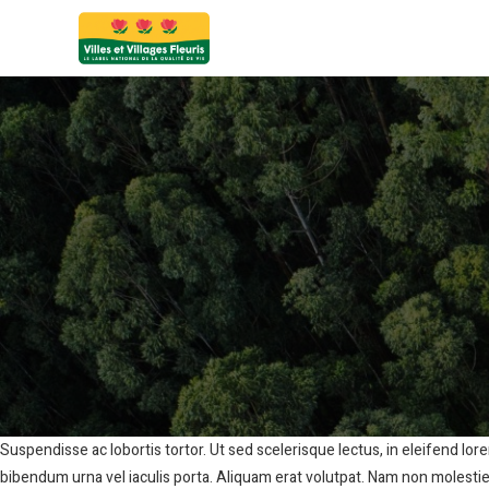
Suspendisse ac lobortis tortor. Ut sed scelerisque lectus, in eleifend l
bibendum urna vel iaculis porta. Aliquam erat volutpat. Nam non molestie l