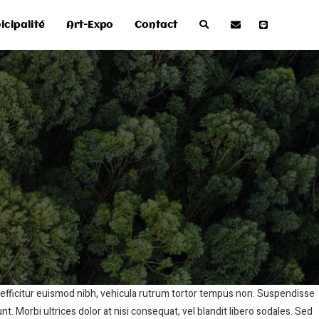
icipalité
Art-Expo
Contact
ec efficitur euismod nibh, vehicula rutrum tortor tempus non. Suspendisse
t. Morbi ultrices dolor at nisi consequat, vel blandit libero sodales. Sed