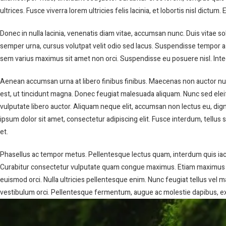
ultrices. Fusce viverra lorem ultricies felis lacinia, et lobortis nisl dic
Donec in nulla lacinia, venenatis diam vitae, accumsan nunc. Duis vitae solli
semper urna, cursus volutpat velit odio sed lacus. Suspendisse tempor a le
sem varius maximus sit amet non orci. Suspendisse eu posuere nisl. Integer
Aenean accumsan urna at libero finibus finibus. Maecenas non auctor nun
est, ut tincidunt magna. Donec feugiat malesuada aliquam. Nunc sed eleif
vulputate libero auctor. Aliquam neque elit, accumsan non lectus eu, dign
ipsum dolor sit amet, consectetur adipiscing elit. Fusce interdum, tellus s
et.
Phasellus ac tempor metus. Pellentesque lectus quam, interdum quis iacu
Curabitur consectetur vulputate quam congue maximus. Etiam maximus in 
euismod orci. Nulla ultricies pellentesque enim. Nunc feugiat tellus vel 
vestibulum orci. Pellentesque fermentum, augue ac molestie dapibus, ex m