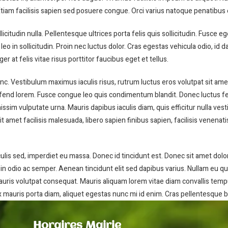
tum. Etiam facilisis sapien sed posuere congue. Orci varius natoque penatib
citudin nulla. Pellentesque ultrices porta felis quis sollicitudin. Fusce ege
o in sollicitudin. Proin nec luctus dolor. Cras egestas vehicula odio, id d
 at felis vitae risus porttitor faucibus eget et tellus.
c. Vestibulum maximus iaculis risus, rutrum luctus eros volutpat sit am
end lorem. Fusce congue leo quis condimentum blandit. Donec luctus felis
issim vulputate urna. Mauris dapibus iaculis diam, quis efficitur nulla v
it amet facilisis malesuada, libero sapien finibus sapien, facilisis venenat
lis sed, imperdiet eu massa. Donec id tincidunt est. Donec sit amet dol
odio ac semper. Aenean tincidunt elit sed dapibus varius. Nullam eu qua
mauris volutpat consequat. Mauris aliquam lorem vitae diam convallis temp
auris porta diam, aliquet egestas nunc mi id enim. Cras pellentesque bla
Horaires Mairie