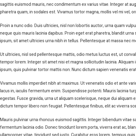
sagittis euismod mauris, nec condimentum ex varius vitae. Integer at aug
pharetra quam, in sodales est. Vivamus tortor magna, mollis vel mi vel, orn
Proin a nunc odio. Duis ultricies, nisl non lobortis auctor, urna quam v
neque quis mauris lacinia dapibus. Proin eget erat pharetra, blandit urna se
ipsum, sit amet ultricies urna nibh in tellus. Pellentesque at massa nec 
Ut ultricies, nisl sed pellentesque mattis, odio metus luctus est, ut conva
tempor lorem. Integer sit amet nisi et magna sollicitudin lacinia. Aliquam i
ipsum, quis pulvinar tortor mattis non. Nunc dictum sapien venenatis erat
Vivamus mollis imperdiet nibh at maximus. Ut venenatis odio et ante varius
lacus in, iaculis fermentum enim. Suspendisse potenti. Mauris lacinia tu
egestas. Fusce gravida, urna ut aliquam scelerisque, neque dui aliquam e
dictum tempor libero non feugiat. Pellentesque finibus, elit ac viverra 
Mauris pulvinar urna rhoncus euismod sagittis. Integer bibendum vitae sapi
fermentum lacinia odio. Donec tincidunt lorem porta, viverra erat ac, blan
ullamcorper vitae, tincidunt sed justo. Curabitur eros lorem, tempus quis