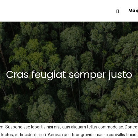
Mun
Cras feugiat semper justo
orem. Suspendisse lobortis nisi nisi, quis aliquam tellus commodo ac. Don
ectus, et tincidunt arcu. Aenean porttitor gravida massa convallis tincidun