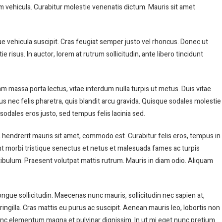
um vehicula. Curabitur molestie venenatis dictum. Mauris sit amet
ue vehicula suscipit. Cras feugiat semper justo vel rhoncus. Donec ut
e risus. In auctor, lorem at rutrum sollicitudin, ante libero tincidunt
diam massa porta lectus, vitae interdum nulla turpis ut metus. Duis vitae
ellus nec felis pharetra, quis blandit arcu gravida. Quisque sodales molestie
sodales eros justo, sed tempus felis lacinia sed.
s, hendrerit mauris sit amet, commodo est. Curabitur felis eros, tempus in
ant morbi tristique senectus et netus et malesuada fames ac turpis
stibulum. Praesent volutpat mattis rutrum. Mauris in diam odio. Aliquam
ongue sollicitudin. Maecenas nunc mauris, sollicitudin nec sapien at,
ringilla. Cras mattis eu purus ac suscipit. Aenean mauris leo, lobortis non
 Nunc elementum magna et pulvinar dignissim. In ut mi eget nunc pretium