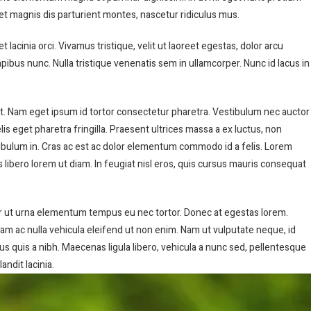
us et magnis dis parturient montes, nascetur ridiculus mus.
t lacinia orci. Vivamus tristique, velit ut laoreet egestas, dolor arcu
apibus nunc. Nulla tristique venenatis sem in ullamcorper. Nunc id lacus in
et. Nam eget ipsum id tortor consectetur pharetra. Vestibulum nec auctor
 eget pharetra fringilla. Praesent ultrices massa a ex luctus, non
estibulum in. Cras ac est ac dolor elementum commodo id a felis. Lorem
is libero lorem ut diam. In feugiat nisl eros, quis cursus mauris consequat
or ut urna elementum tempus eu nec tortor. Donec at egestas lorem.
m ac nulla vehicula eleifend ut non enim. Nam ut vulputate neque, id
us quis a nibh. Maecenas ligula libero, vehicula a nunc sed, pellentesque
ndit lacinia.