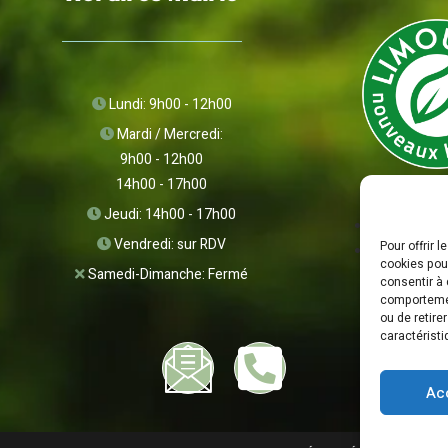
Lundi: 9h00 - 12h00
Mardi / Mercredi:
9h00 - 12h00
14h00 - 17h00
Jeudi: 14h00 - 17h00
Vendredi: sur RDV
Pour offrir 
cookies pour
Samedi-Dimanche: Fermé
consentir à 
comportement
ou de retire
caractéristi
Ac