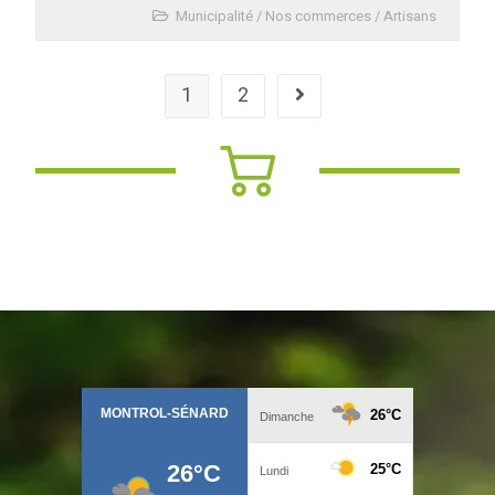
Municipalité
/
Nos commerces / Artisans
1
2